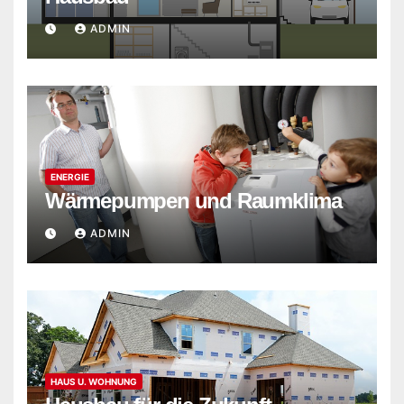
ADMIN
ENERGIE
Wärmepumpen und Raumklima
ADMIN
HAUS U. WOHNUNG