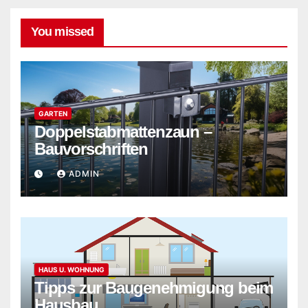
You missed
GARTEN
Doppelstabmattenzaun –
Bauvorschriften
ADMIN
HAUS U. WOHNUNG
Tipps zur Baugenehmigung beim
Hausbau