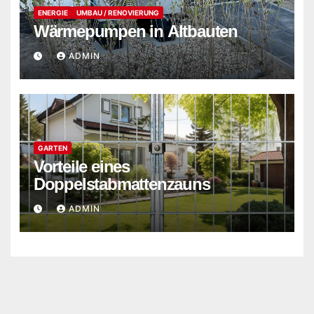
ENERGIE
UMBAU / RENOVIERUNG
Wärmepumpen in Altbauten
ADMIN
GARTEN
Vorteile eines
Doppelstabmattenzauns
ADMIN