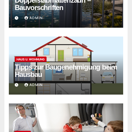
Doppelstabmattenzaun –
Bauvorschriften
ADMIN
HAUS U. WOHNUNG
Tipps zur Baugenehmigung beim
Hausbau
ADMIN