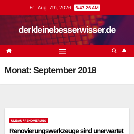
Zum
Fr.. Aug. 7th, 2026
6:47:26 AM
Inhalt
springen
derkleinebesserwisser.de
Monat:
September 2018
UMBAU / RENOVIERUNG
Renovierungswerkzeuge sind unerwartet