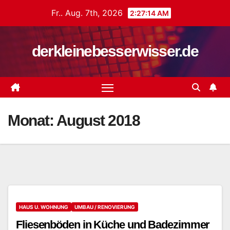
Zum
Fr.. Aug. 7th, 2026
2:27:15 AM
Inhalt
springen
derkleinebesserwisser.de
Monat:
August 2018
HAUS U. WOHNUNG
UMBAU / RENOVIERUNG
Fliesenböden in Küche und Badezimmer