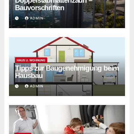
Doppelstabmattenzaun –
Bauvorschriften
ADMIN
HAUS U. WOHNUNG
Tipps zur Baugenehmigung beim
Hausbau
ADMIN