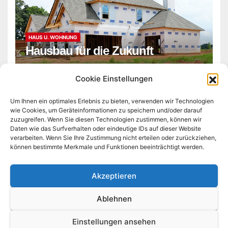
HAUS U. WOHNUNG
Hausbau für die Zukunft
ADMIN
Cookie Einstellungen
Um Ihnen ein optimales Erlebnis zu bieten, verwenden wir Technologien
wie Cookies, um Geräteinformationen zu speichern und/oder darauf
zuzugreifen. Wenn Sie diesen Technologien zustimmen, können wir
Daten wie das Surfverhalten oder eindeutige IDs auf dieser Website
verarbeiten. Wenn Sie Ihre Zustimmung nicht erteilen oder zurückziehen,
können bestimmte Merkmale und Funktionen beeinträchtigt werden.
derkleinebesserwisser.de
Akzeptieren
Ablehnen
Stolz präsentiert von WordPress
|
Theme:
Newsberg
von
Themeansar
Einstellungen ansehen