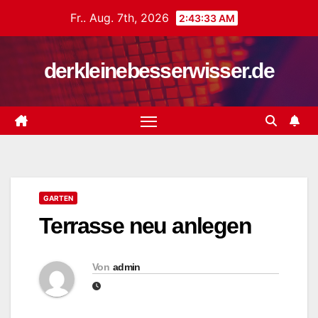
Zum
Fr.. Aug. 7th, 2026
2:43:34 AM
Inhalt
springen
derkleinebesserwisser.de
GARTEN
Terrasse neu anlegen
Von
admin