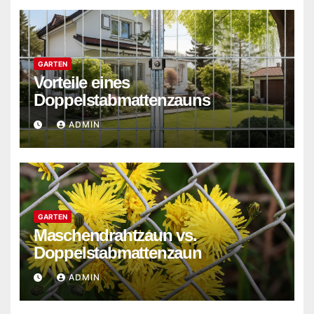
GARTEN
Vorteile eines
Doppelstabmattenzauns
ADMIN
GARTEN
Maschendrahtzaun vs.
Doppelstabmattenzaun
ADMIN