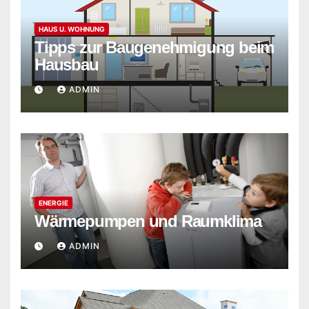
HAUS U. WOHNUNG
Tipps zur Baugenehmigung beim
Hausbau
ADMIN
ENERGIE
Wärmepumpen und Raumklima
ADMIN