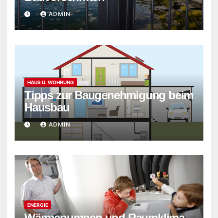
ADMIN
HAUS U. WOHNUNG
Tipps zur Baugenehmigung beim
Hausbau
ADMIN
ENERGIE
Wärmepumpen und Raumklima